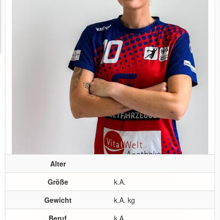
Alter
Größe
k.A.
Gewicht
k.A. kg
Beruf
k.A.