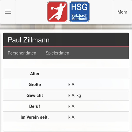
Mehr
Toggle
navigation
Paul Zillmann
Personendaten
Spielerdaten
Alter
Größe
k.A.
Gewicht
k.A. kg
Beruf
k.A.
Im Verein seit:
k.A.