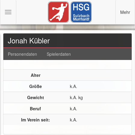
Mehr
Toggle
navigation
Jonah Kübler
Personendaten
Spielerdaten
Alter
Größe
k.A.
Gewicht
k.A. kg
Beruf
k.A.
Im Verein seit:
k.A.