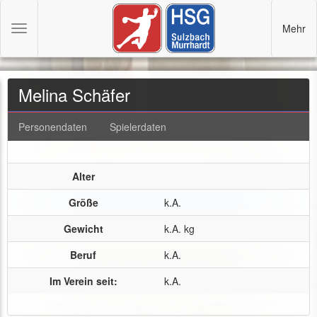
Mehr
Toggle
navigation
Melina Schäfer
Personendaten
Spielerdaten
Alter
Größe
k.A.
Gewicht
k.A. kg
Beruf
k.A.
Im Verein seit:
k.A.