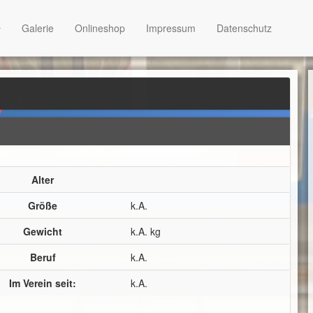
Galerie
Onlineshop
Impressum
Datenschutz
Alter
Größe
k.A.
Gewicht
k.A. kg
Beruf
k.A.
Im Verein seit:
k.A.