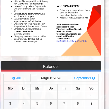
Kalender
Juli
August 2026
September
Mo
Di
Mi
Do
Fr
Sa
So
1
2
3
4
5
6
7
8
9