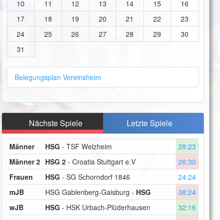
10
11
12
13
14
15
16
17
18
19
20
21
22
23
24
25
26
27
28
29
30
31
Belegungsplan Vereinsheim
Nächste Spiele
Letzte Spiele
Männer
HSG
- TSF Welzheim
28:23
Männer 2
HSG 2
- Croatia Stuttgart e.V
26:30
Frauen
HSG
- SG Schorndorf 1846
24:24
mJB
HSG Gablenberg-Gaisburg -
HSG
38:24
wJB
HSG
- HSK Urbach-Plüderhausen
32:16