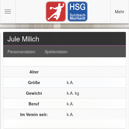
Mehr
Toggle
navigation
Jule Milich
Personendaten
Spielerdaten
Alter
Größe
k.A.
Gewicht
k.A. kg
Beruf
k.A.
Im Verein seit:
k.A.