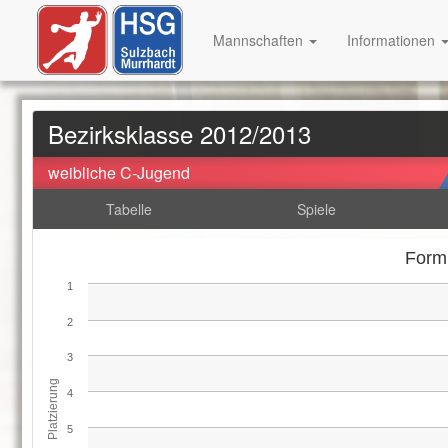
Mannschaften
Informationen
Bezirksklasse 2012/2013
weibliche C-Jugend
Tabelle
Spiele
Form
1
2
3
Platzierung
4
5