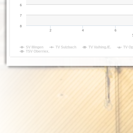
6
7
8
2
4
6
SV Illingen
TV Sulzbach
TV Vaihing./E.
TV Op
TSV Oberriex.