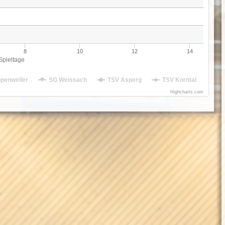
8
10
12
14
Spieltage
penweiler
SG Weissach
TSV Asperg
TSV Korntal
Highcharts.com