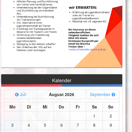
Kalender
Juli
August 2026
September
Mo
Di
Mi
Do
Fr
Sa
So
1
2
3
4
5
6
7
8
9