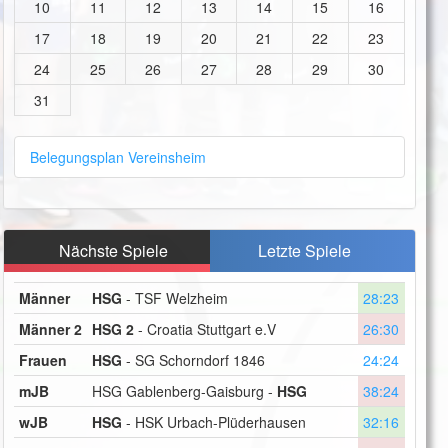
10
11
12
13
14
15
16
17
18
19
20
21
22
23
24
25
26
27
28
29
30
31
Belegungsplan Vereinsheim
Nächste Spiele
Letzte Spiele
Männer
HSG
- TSF Welzheim
28:23
Männer 2
HSG 2
- Croatia Stuttgart e.V
26:30
Frauen
HSG
- SG Schorndorf 1846
24:24
mJB
HSG Gablenberg-Gaisburg -
HSG
38:24
wJB
HSG
- HSK Urbach-Plüderhausen
32:16