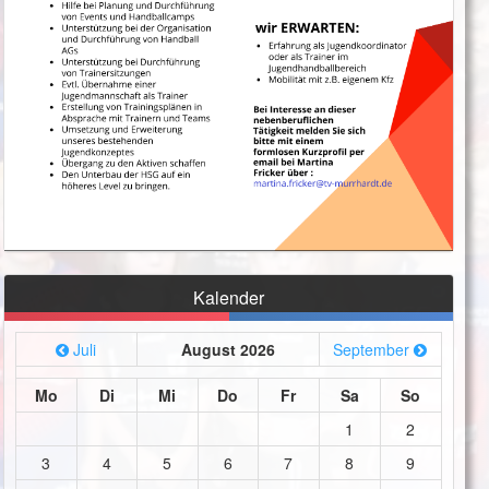
Kalender
Juli
August 2026
September
Mo
Di
Mi
Do
Fr
Sa
So
1
2
3
4
5
6
7
8
9