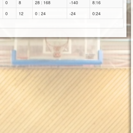
0
8
28 : 168
-140
8:16
0
12
0 : 24
-24
0:24