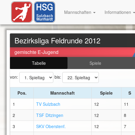
Mannschaften
Informationen
Bezirksliga Feldrunde 2012
gemischte E-Jugend
Tabelle
Spiele
von:
bis:
Pos.
Mannschaft
Spiele
S
1
TV Sulzbach
12
11
2
TSF Ditzingen
12
8
3
SKV Oberstenf.
12
7