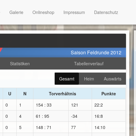
Galerie
Onlineshop
Impressum
Datenschutz
Saison Feldrunde 2012
Statistiken
Tabellenverlauf
Gesamt
Heim
Auswärts
U
N
Torverhältnis
Punkte
0
1
154 : 33
121
22:2
0
4
61 : 95
-34
16:8
0
5
148 : 71
77
14:10