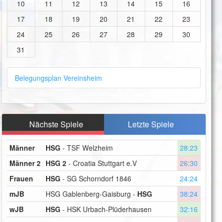
10
11
12
13
14
15
16
17
18
19
20
21
22
23
24
25
26
27
28
29
30
31
Belegungsplan Vereinsheim
Nächste Spiele
Letzte Spiele
Männer
HSG
- TSF Welzheim
28:23
Männer 2
HSG 2
- Croatia Stuttgart e.V
26:30
Frauen
HSG
- SG Schorndorf 1846
24:24
mJB
HSG Gablenberg-Gaisburg -
HSG
38:24
wJB
HSG
- HSK Urbach-Plüderhausen
32:16