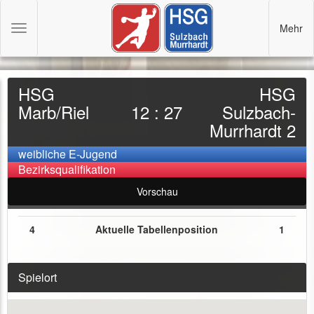
Mehr
Toggle
navigation
HSG
HSG
Marb/Riel
12 : 27
Sulzbach-
Murrhardt 2
weibliche E-Jugend
Bezirksqualifikation
Vorschau
4
Aktuelle Tabellenposition
1
Spielort