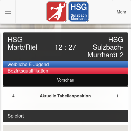
Mehr
Toggle
navigation
HSG
HSG
Marb/Riel
12 : 27
Sulzbach-
Murrhardt 2
weibliche E-Jugend
Bezirksqualifikation
Vorschau
4
Aktuelle Tabellenposition
1
Spielort