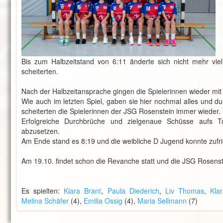
Bis zum Halbzeitstand von 6:11 änderte sich nicht mehr vi
scheiterten.
Nach der Halbzeitansprache gingen die Spielerinnen wieder mit v
Wie auch im letzten Spiel, gaben sie hier nochmal alles und d
scheiterten die Spielerinnen der JSG Rosenstein immer wieder.
Erfolgreiche Durchbrüche und zielgenaue Schüsse aufs To
abzusetzen.
Am Ende stand es 8:19 und die weibliche D Jugend konnte zufri
Am 19.10. findet schon die Revanche statt und die JSG Rosenstei
Es spielten:
Kiara Brant
,
Paula Diederich
,
Liv Thomas
,
Kla
Melina Schäfer
(4),
Emilia Ossig
(4),
Maria Sellmann
(7)