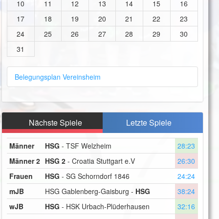
10
11
12
13
14
15
16
17
18
19
20
21
22
23
24
25
26
27
28
29
30
31
Belegungsplan Vereinsheim
Nächste Spiele
Letzte Spiele
Männer
HSG
- TSF Welzheim
28:23
Männer 2
HSG 2
- Croatia Stuttgart e.V
26:30
Frauen
HSG
- SG Schorndorf 1846
24:24
mJB
HSG Gablenberg-Gaisburg -
HSG
38:24
wJB
HSG
- HSK Urbach-Plüderhausen
32:16