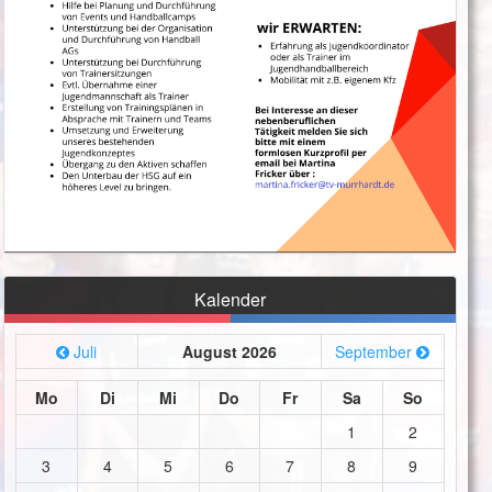
Kalender
Juli
August 2026
September
Mo
Di
Mi
Do
Fr
Sa
So
1
2
3
4
5
6
7
8
9