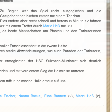
nehmen.
Zu Beginn war das Spiel recht ausgeglichen und die
Gastgeberinnen blieben immer mit einem Tor dran.
Dies endete aber recht schnell und bereits in Minute 12 führten
wir mit einem Treffer durch
Marie Heß
mit 3:9.
el, da beide Mannschaften am Pfosten und den Torhüterinnen
oller Entschlossenheit in die zweite Hälfte.
urch starke Abwehrleistungen, wie auch Paraden der Torhüterin,
r ermöglichten der HSG Sulzbach-Murrhardt sich deutlich
eden und mit verdientem Sieg die Heimreise antreten.
n trifft in heimische Halle erneut auf uns.
ra Fischer
,
Naomi Bockaj
,
Elisa Bannert
(2),
Marie Heß
(2),