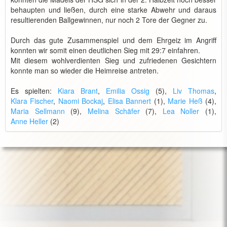
behaupten und ließen, durch eine starke Abwehr und daraus
resultierenden Ballgewinnen, nur noch 2 Tore der Gegner zu.
Durch das gute Zusammenspiel und dem Ehrgeiz im Angriff
konnten wir somit einen deutlichen Sieg mit 29:7 einfahren.
Mit diesem wohlverdienten Sieg und zufriedenen Gesichtern
konnte man so wieder die Heimreise antreten.
Es spielten:
Kiara Brant
,
Emilia Ossig
(5),
Liv Thomas
,
Klara Fischer
,
Naomi Bockaj
,
Elisa Bannert
(1),
Marie Heß
(4),
Maria Sellmann
(9),
Melina Schäfer
(7),
Lea Noller
(1),
Anne Heller
(2)