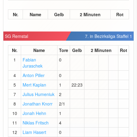
Nr.
Name
Gelb
2 Minuten
Rot
SG Remstal
7. in Bezirksliga Staffel 1
Nr.
Name
Tore
Gelb
2 Minuten
Rot
1
Fabian
0
Juraschek
4
Anton Piller
0
5
Mert Kaplan
1
22:23
7
Julius Humeniuk
2
8
Jonathan Knorr
2/1
10
Jonah Hehn
1
11
Niklas Fritsch
4
12
Liam Hasert
0