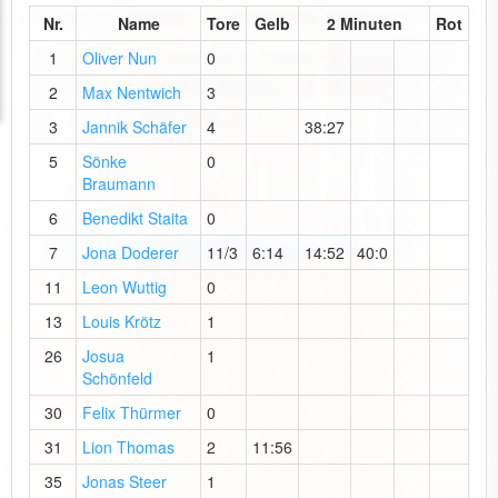
Nr.
Name
Tore
Gelb
2 Minuten
Rot
1
Oliver Nun
0
2
Max Nentwich
3
3
Jannik Schäfer
4
38:27
5
Sönke
0
Braumann
6
Benedikt Staita
0
7
Jona Doderer
11/3
6:14
14:52
40:0
11
Leon Wuttig
0
13
Louis Krötz
1
26
Josua
1
Schönfeld
30
Felix Thürmer
0
31
Lion Thomas
2
11:56
35
Jonas Steer
1