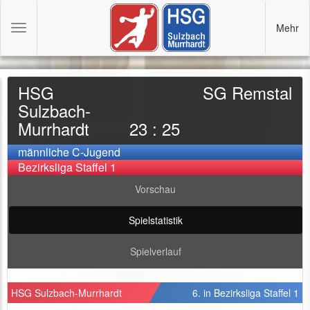
Mehr
Toggle
navigation
HSG
SG Remstal
Sulzbach-
Murrhardt
23 : 25
männliche C-Jugend
Bezirksliga Staffel 1
Vorschau
Spielstatistik
Spielverlauf
HSG Sulzbach-Murrhardt
6. in Bezirksliga Staffel 1