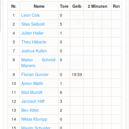
Nr.
Name
Tore
Gelb
2 Minuten
Rot
1
Leon Cois
0
2
Silas Seibold
5
4
Julian Haller
1
5
Theo Häberle
0
7
Joshua Kullen
0
8
Mateo Schmid-
0
Manero
9
Florian Gunzer
0
19:59
10
Anton Walth
1
11
Max Mundil
6
12
Janosch Hilff
3
13
Ben Kittel
2
14
Niklas Klumpp
0
15
Maxim Schuster
0