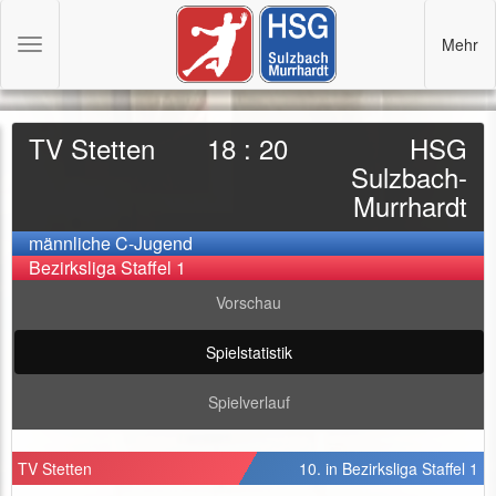
Mehr
Toggle
navigation
TV Stetten
18 : 20
HSG
Sulzbach-
Murrhardt
männliche C-Jugend
Bezirksliga Staffel 1
Vorschau
Spielstatistik
Spielverlauf
TV Stetten
10. in Bezirksliga Staffel 1