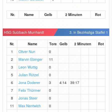
Nr.
Name
Gelb
2 Minuten
Rot
HSG Sulzbach-Murrhardt
3. in Bezirksliga Staffel 1
Nr.
Name
Tore
Gelb
2 Minuten
Rot
1
Oliver Nun
0
2
Marvin Ebinger
11
3
Leon Wuttig
0
5
Julian Rützel
0
6
Jona Doderer
3
4:14
39:17
7
Felix Thürmer
0
8
Jonas Steer
0
11
Max Nentwich
0