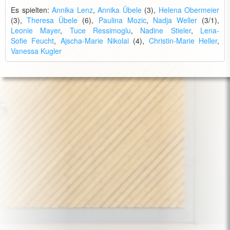
Es spielten:
Annika Lenz
,
Annika Übele
(3),
Helena Obermeier
(3),
Theresa Übele
(6),
Paulina Mozic
,
Nadja Weller
(3/1),
Leonie Mayer
,
Tuce Ressimoglu
,
Nadine Stieler
,
Lena-
Sofie Feucht
,
Ajscha-Marie Nikolai
(4),
Christin-Marie Heller
,
Vanessa Kugler