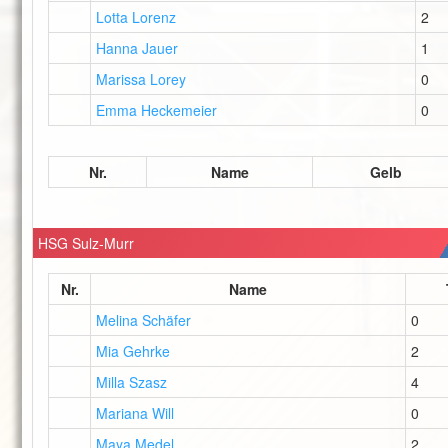
Lotta Lorenz
2
Hanna Jauer
1
Marissa Lorey
0
Emma Heckemeier
0
Nr.
Name
Gelb
HSG Sulz-Murr
Nr.
Name
Melina Schäfer
0
Mia Gehrke
2
Milla Szasz
4
Mariana Will
0
Maya Medel
2