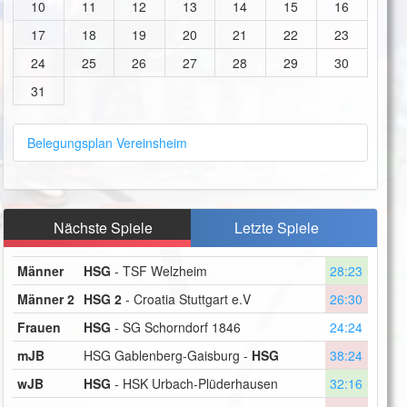
10
11
12
13
14
15
16
17
18
19
20
21
22
23
24
25
26
27
28
29
30
31
Belegungsplan Vereinsheim
Nächste Spiele
Letzte Spiele
Männer
HSG
- TSF Welzheim
28:23
Männer 2
HSG 2
- Croatia Stuttgart e.V
26:30
Frauen
HSG
- SG Schorndorf 1846
24:24
mJB
HSG Gablenberg-Gaisburg -
HSG
38:24
wJB
HSG
- HSK Urbach-Plüderhausen
32:16