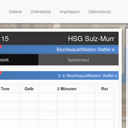
Galerie
Onlineshop
Impressum
Datenschutz
 15
HSG Sulz-Murr
Bezirksqualifikation Staffel 4
tistik
Spielverlauf
3. in Bezirksqualifikation Staffel 4
Tore
Gelb
2 Minuten
Rot