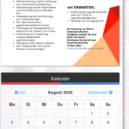
Kalender
Juli
August 2026
September
Mo
Di
Mi
Do
Fr
Sa
So
1
2
3
4
5
6
7
8
9