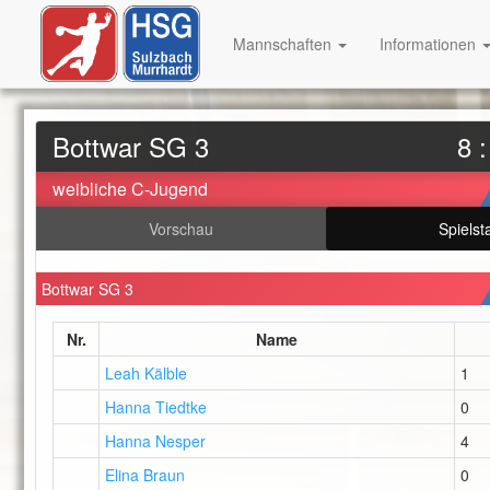
Mannschaften
Informationen
Bottwar SG 3
8 :
weibliche C-Jugend
Vorschau
Spielsta
Bottwar SG 3
Nr.
Name
Leah Kälble
1
Hanna Tiedtke
0
Hanna Nesper
4
Elina Braun
0