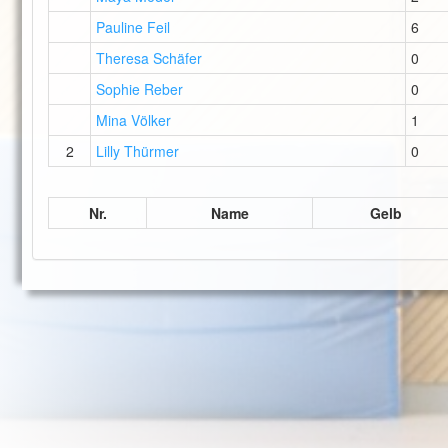
Pauline Feil
6
Theresa Schäfer
0
Sophie Reber
0
Mina Völker
1
2
Lilly Thürmer
0
Nr.
Name
Gelb