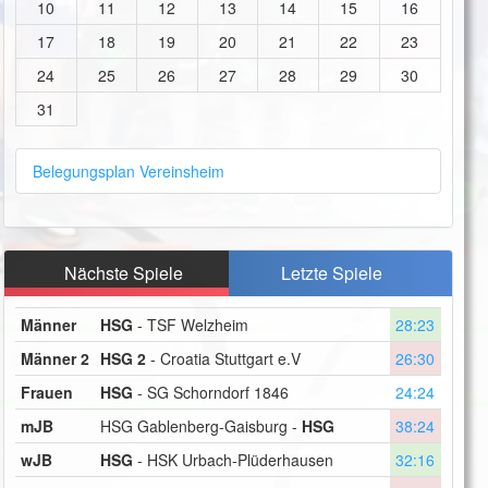
10
11
12
13
14
15
16
17
18
19
20
21
22
23
24
25
26
27
28
29
30
31
Belegungsplan Vereinsheim
Nächste Spiele
Letzte Spiele
Männer
HSG
- TSF Welzheim
28:23
Männer 2
HSG 2
- Croatia Stuttgart e.V
26:30
Frauen
HSG
- SG Schorndorf 1846
24:24
mJB
HSG Gablenberg-Gaisburg -
HSG
38:24
wJB
HSG
- HSK Urbach-Plüderhausen
32:16