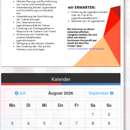
Kalender
Juli
August 2026
September
Mo
Di
Mi
Do
Fr
Sa
So
1
2
3
4
5
6
7
8
9