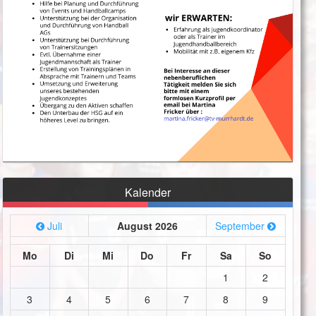
Kalender
Juli
August 2026
September
Mo
Di
Mi
Do
Fr
Sa
So
1
2
3
4
5
6
7
8
9