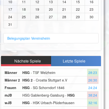
10
11
12
13
14
15
16
17
18
19
20
21
22
23
24
25
26
27
28
29
30
31
Belegungsplan Vereinsheim
Nächste Spiele
Letzte Spiele
Männer
HSG
- TSF Welzheim
28:23
Männer 2
HSG 2
- Croatia Stuttgart e.V
26:30
Frauen
HSG
- SG Schorndorf 1846
24:24
mJB
HSG Gablenberg-Gaisburg -
HSG
38:24
wJB
HSG
- HSK Urbach-Plüderhausen
32:16