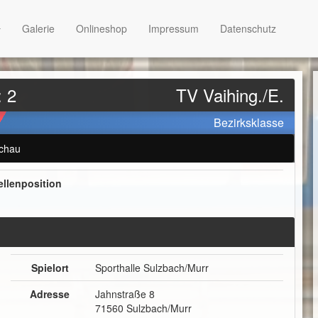
Galerie
Onlineshop
Impressum
Datenschutz
: 2
TV Vaihing./E.
Bezirksklasse
chau
ellenposition
Spielort
Sporthalle Sulzbach/Murr
Adresse
Jahnstraße 8
71560 Sulzbach/Murr