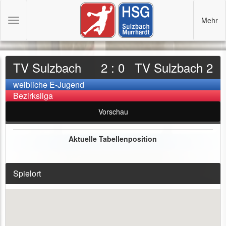
Mehr
Toggle
navigation
TV Sulzbach
2 : 0
TV Sulzbach 2
weibliche E-Jugend
Bezirksliga
Vorschau
Aktuelle Tabellenposition
Spielort