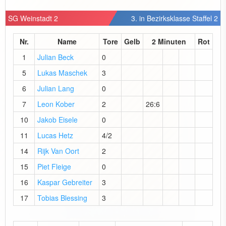
SG Weinstadt 2
3. in Bezirksklasse Staffel 2
Nr.
Name
Tore
Gelb
2 Minuten
Rot
1
Julian Beck
0
5
Lukas Maschek
3
6
Julian Lang
0
7
Leon Kober
2
26:6
10
Jakob Eisele
0
11
Lucas Hetz
4/2
14
Rijk Van Oort
2
15
Piet Fleige
0
16
Kaspar Gebreiter
3
17
Tobias Blessing
3