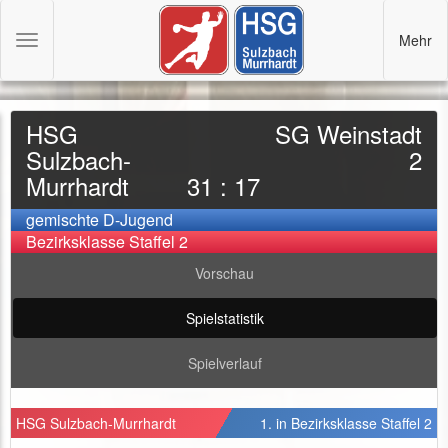
Mehr
Toggle
navigation
HSG
SG Weinstadt
Sulzbach-
2
Murrhardt
31 : 17
gemischte D-Jugend
Bezirksklasse Staffel 2
Vorschau
Spielstatistik
Spielverlauf
HSG Sulzbach-Murrhardt
1. in Bezirksklasse Staffel 2