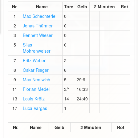
Nr.
Name
Tore
Gelb
2 Minuten
Rot
1
Max Schechterle
0
2
Jonas Thürmer
0
3
Bennett Wieser
0
5
Silas
0
Mohrenweiser
7
Fritz Weber
2
8
Oskar Rieger
6
9
Max Nentwich
5
29:9
11
Florian Medel
3/1
16:33
13
Louis Krötz
14
24:49
17
Luca Vargas
1
Nr.
Name
Gelb
2 Minuten
Rot