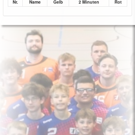
Nr.
Name
Gelb
2 Minuten
Rot