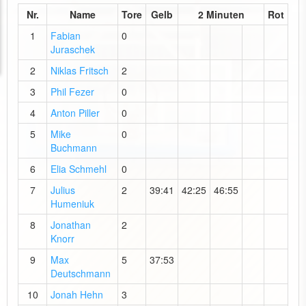
Nr.
Name
Tore
Gelb
2 Minuten
Rot
1
Fabian
0
Juraschek
2
Niklas Fritsch
2
3
Phil Fezer
0
4
Anton Piller
0
5
Mike
0
Buchmann
6
Elia Schmehl
0
7
Julius
2
39:41
42:25
46:55
Humeniuk
8
Jonathan
2
Knorr
9
Max
5
37:53
Deutschmann
10
Jonah Hehn
3