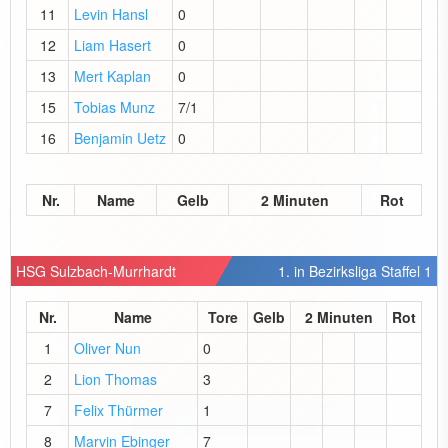
11
Levin Hansl
0
12
Liam Hasert
0
13
Mert Kaplan
0
15
Tobias Munz
7/1
16
Benjamin Uetz
0
Nr.
Name
Gelb
2 Minuten
Rot
HSG Sulzbach-Murrhardt
1. in Bezirksliga Staffel 1
Nr.
Name
Tore
Gelb
2 Minuten
Rot
1
Oliver Nun
0
2
Lion Thomas
3
7
Felix Thürmer
1
8
Marvin Ebinger
7