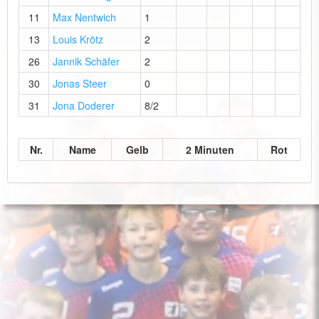
11
Max Nentwich
1
13
Louis Krötz
2
26
Jannik Schäfer
2
30
Jonas Steer
0
31
Jona Doderer
8/2
Nr.
Name
Gelb
2 Minuten
Rot