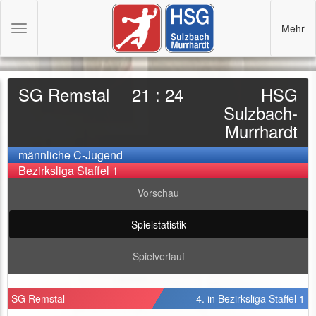
Mehr
Toggle
navigation
SG Remstal
21 : 24
HSG
Sulzbach-
Murrhardt
männliche C-Jugend
Bezirksliga Staffel 1
Vorschau
Spielstatistik
Spielverlauf
SG Remstal
4. in Bezirksliga Staffel 1