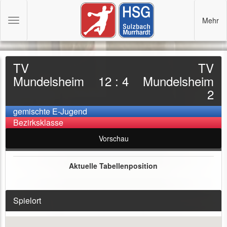
Mehr
Toggle
navigation
TV
TV
Mundelsheim
12 : 4
Mundelsheim
2
gemischte E-Jugend
Bezirksklasse
Vorschau
Aktuelle Tabellenposition
Spielort