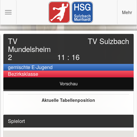
Mehr
Toggle
navigation
TV
TV Sulzbach
Mundelsheim
2
11 : 16
gemischte E-Jugend
Bezirksklasse
Vorschau
Aktuelle Tabellenposition
Spielort