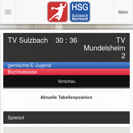
Mehr
Toggle
navigation
TV Sulzbach
30 : 36
TV
Mundelsheim
2
gemischte E-Jugend
Bezirksklasse
Vorschau
Aktuelle Tabellenposition
Spielort