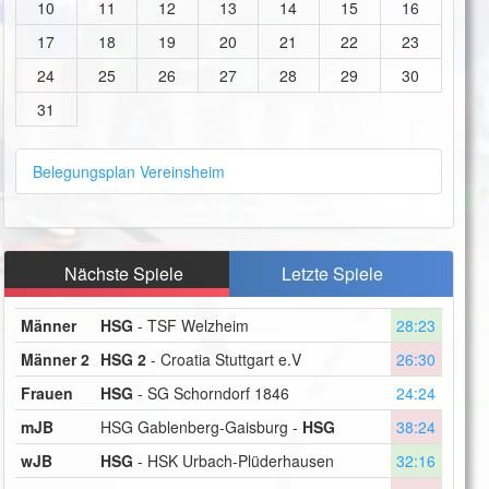
10
11
12
13
14
15
16
17
18
19
20
21
22
23
24
25
26
27
28
29
30
31
Belegungsplan Vereinsheim
Nächste Spiele
Letzte Spiele
Männer
HSG
- TSF Welzheim
28:23
Männer 2
HSG 2
- Croatia Stuttgart e.V
26:30
Frauen
HSG
- SG Schorndorf 1846
24:24
mJB
HSG Gablenberg-Gaisburg -
HSG
38:24
wJB
HSG
- HSK Urbach-Plüderhausen
32:16