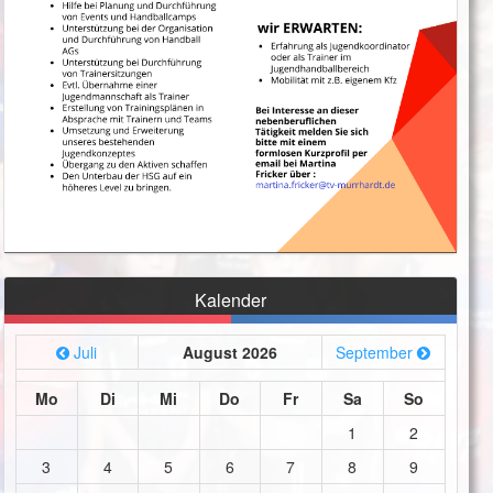
Kalender
Juli
August 2026
September
Mo
Di
Mi
Do
Fr
Sa
So
1
2
3
4
5
6
7
8
9