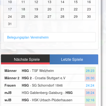
10
11
12
13
14
15
16
17
18
19
20
21
22
23
24
25
26
27
28
29
30
31
Belegungsplan Vereinsheim
Nächste Spiele
Letzte Spiele
Männer
HSG
- TSF Welzheim
28:23
Männer 2
HSG 2
- Croatia Stuttgart e.V
26:30
Frauen
HSG
- SG Schorndorf 1846
24:24
mJB
HSG Gablenberg-Gaisburg -
HSG
38:24
wJB
HSG
- HSK Urbach-Plüderhausen
32:16