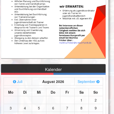
Kalender
Juli
August 2026
September
Mo
Di
Mi
Do
Fr
Sa
So
1
2
3
4
5
6
7
8
9