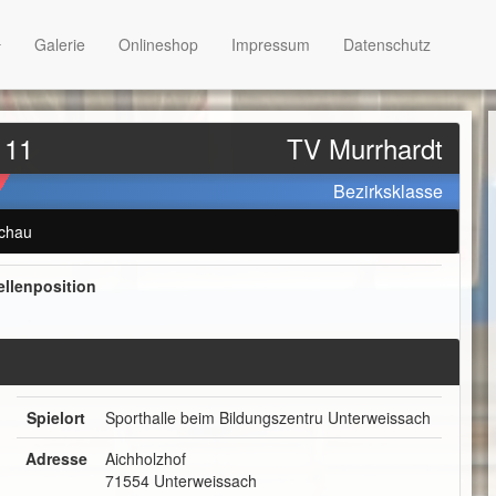
Galerie
Onlineshop
Impressum
Datenschutz
 11
TV Murrhardt
Bezirksklasse
chau
ellenposition
Spielort
Sporthalle beim Bildungszentru Unterweissach
Adresse
Aichholzhof
71554 Unterweissach