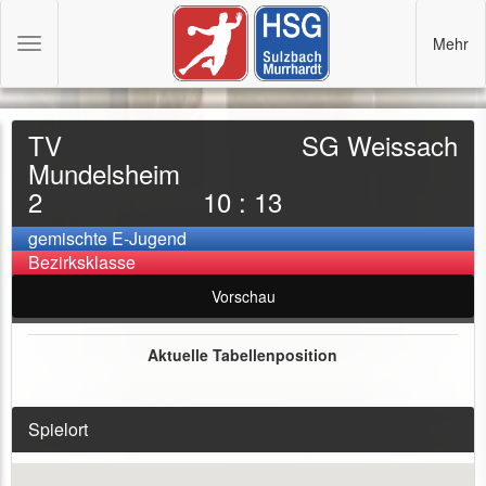
Mehr
Toggle
navigation
TV
SG Weissach
Mundelsheim
2
10 : 13
gemischte E-Jugend
Bezirksklasse
Vorschau
Aktuelle Tabellenposition
Spielort