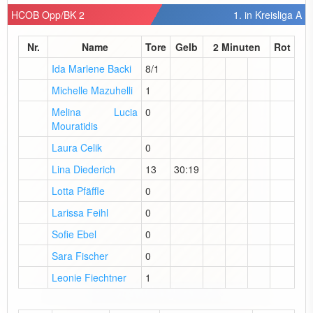
HCOB Opp/BK 2
1. in Kreisliga A
Nr.
Name
Tore
Gelb
2 Minuten
Rot
Ida Marlene Backi
8/1
Michelle Mazuhelli
1
Melina Lucia
0
Mouratidis
Laura Celik
0
Lina Diederich
13
30:19
Lotta Pfäffle
0
Larissa Feihl
0
Sofie Ebel
0
Sara Fischer
0
Leonie Fiechtner
1