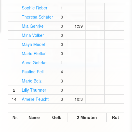
Sophie Reber
1
Theresa Schäfer
0
Mia Gehrke
0
1:39
Mina Völker
0
Maya Medel
0
Marie Pfeffer
0
Anna Gehrke
1
Pauline Feil
4
Marie Belz
3
2
Lilly Thürmer
0
14
Amelie Feucht
3
10:3
Nr.
Name
Gelb
2 Minuten
Rot