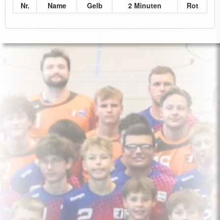
Nr.
Name
Gelb
2 Minuten
Rot