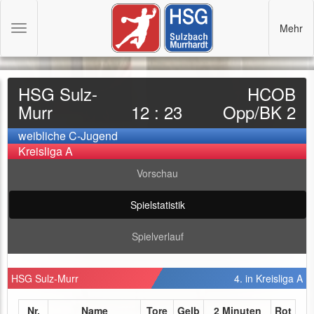
Mehr
Toggle
navigation
HSG Sulz-
HCOB
Murr
12 : 23
Opp/BK 2
weibliche C-Jugend
Kreisliga A
Vorschau
Spielstatistik
Spielverlauf
HSG Sulz-Murr
4. in Kreisliga A
Nr.
Name
Tore
Gelb
2 Minuten
Rot