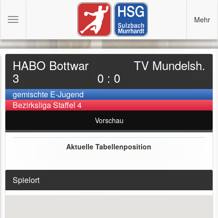
Mehr
Toggle
navigation
HABO Bottwar
TV Mundelsh.
3
0 : 0
gemischte E-Jugend
Bezirksliga Staffel 4
Vorschau
Aktuelle Tabellenposition
Spielort