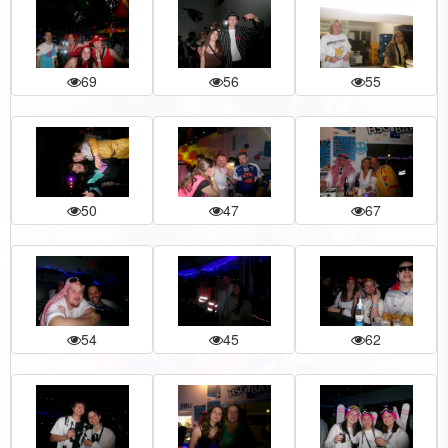
69
56
55
50
47
67
54
45
62