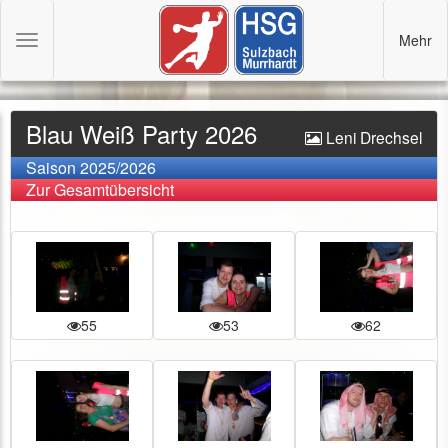
Mehr
Toggle
navigation
Blau Weiß Party 2026
Leni Drechsel
Saison 2025/2026
Zur Gesamtübersicht
55
53
62